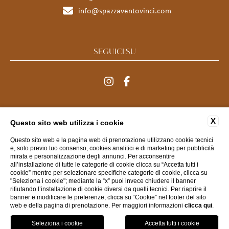
info@spazzaventovinci.com
SEGUICI SU
MENU
X
Questo sito web utilizza i cookie
Questo sito web e la pagina web di prenotazione utilizzano cookie tecnici
FAQ
CONTATTI
DATI SOCIETARI
PRIVACY
e, solo previo tuo consenso, cookies analitici e di marketing per pubblicità
mirata e personalizzazione degli annunci. Per acconsentire
COOKIE
ACCESSIBILITÀ
all’installazione di tutte le categorie di cookie clicca su “Accetta tutti i
cookie” mentre per selezionare specifiche categorie di cookie, clicca su
"Seleziona i cookie"; mediante la “x” puoi invece chiudere il banner
rifiutando l’installazione di cookie diversi da quelli tecnici. Per riaprire il
WEBSITE BY BLASTNESS
banner e modificare le preferenze, clicca su “Cookie” nel footer del sito
web e della pagina di prenotazione. Per maggiori informazioni
clicca qui
.