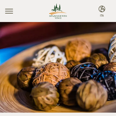
ITA
ITA
ENG