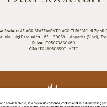
e Sociale:
AZ.AGR.SPAZZAVENTO AGRITURISMO di Zipoli D
le:
Via Luigi Pasqualetti, 85 - 50059 - Apparita (Vinci), Tos
P. Iva:
IT05070860480
CIN:
IT048050B5DTJIH2TC
ano cookie tecnici e, solo previo tuo consenso, cookies analitici e di marketing per