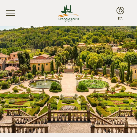
ITA
ITA
ENG