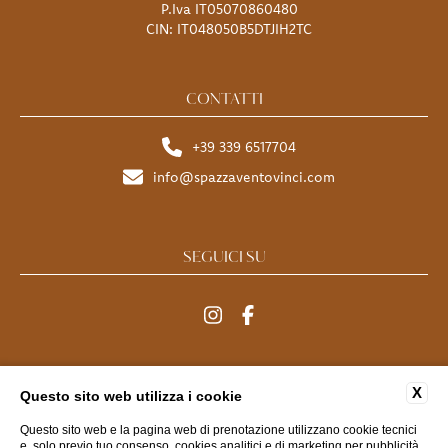
P.Iva IT05070860480
CIN: IT048050B5DTJIH2TC
CONTATTI
+39 339 6517704
info@spazzaventovinci.com
SEGUICI SU
MENU
X
Questo sito web utilizza i cookie
Questo sito web e la pagina web di prenotazione utilizzano cookie tecnici
FAQ
CONTATTI
DATI SOCIETARI
PRIVACY
e, solo previo tuo consenso, cookies analitici e di marketing per pubblicità