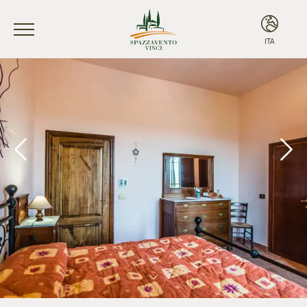
ITA
ITA
ENG