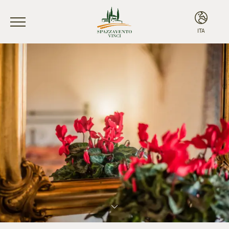
ITA
ITA
ENG