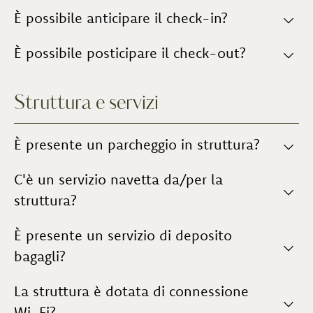
Check-out
Il check-in viene
È possibile anticipare il check-in?
: entro le ore 10:00.
eseguito dai proprietari in
presenza
, vengono fornite informazioni pratiche
relative agli alloggi e indicazioni/suggerimenti
Sì,
È possibile posticipare il check-out?
previo accordo
con la Direzione.
riguardo le attività che si possono fare o luoghi che
si possono visitare durante il soggiorno.
Sì,
previo accordo
con la Direzione.
Struttura e servizi
È presente un parcheggio in struttura?
Sì, il parcheggio è interno all’azienda,
C'è un servizio navetta da/per la
non custodito
.
struttura?
No,
È presente un servizio di deposito
non è previsto un servizio navetta
.
bagagli?
È possibile
La struttura è dotata di connessione
lasciare i bagagli presso la reception
.
Wi-Fi?