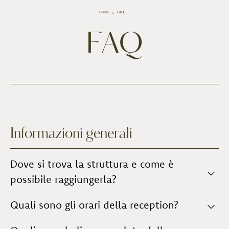
Home
FAQ
FAQ
Informazioni generali
Dove si trova la struttura e come è
possibile raggiungerla?
La struttura si trova in campagna, fuori dal paese di
Quali sono gli orari della reception?
Vinci
, in
località Apparita
. Si raggiunge più