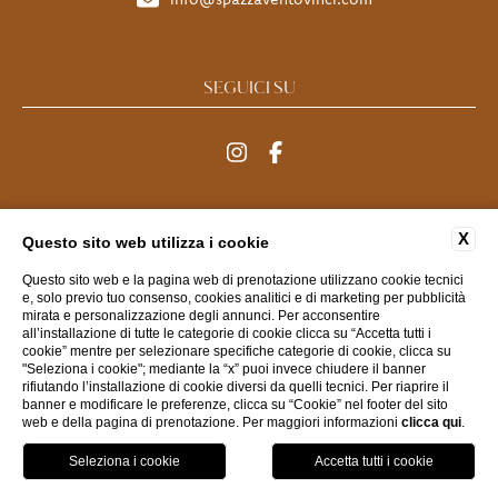
SEGUICI SU
MENU
X
Questo sito web utilizza i cookie
Questo sito web e la pagina web di prenotazione utilizzano cookie tecnici
FAQ
CONTATTI
DATI SOCIETARI
PRIVACY
e, solo previo tuo consenso, cookies analitici e di marketing per pubblicità
mirata e personalizzazione degli annunci. Per acconsentire
COOKIE
ACCESSIBILITÀ
all’installazione di tutte le categorie di cookie clicca su “Accetta tutti i
cookie” mentre per selezionare specifiche categorie di cookie, clicca su
"Seleziona i cookie"; mediante la “x” puoi invece chiudere il banner
rifiutando l’installazione di cookie diversi da quelli tecnici. Per riaprire il
WEBSITE BY BLASTNESS
banner e modificare le preferenze, clicca su “Cookie” nel footer del sito
web e della pagina di prenotazione. Per maggiori informazioni
clicca qui
.