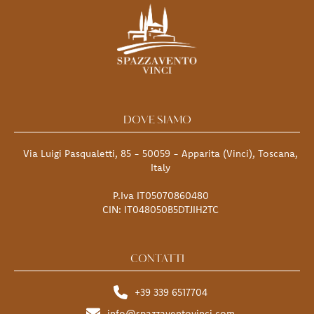
DOVE SIAMO
Via Luigi Pasqualetti, 85 - 50059 - Apparita (Vinci), Toscana,
Italy
P.Iva IT05070860480
CIN: IT048050B5DTJIH2TC
CONTATTI
+39 339 6517704
info@spazzaventovinci.com