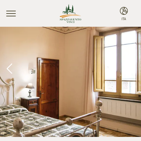
ITA
ITA
ENG