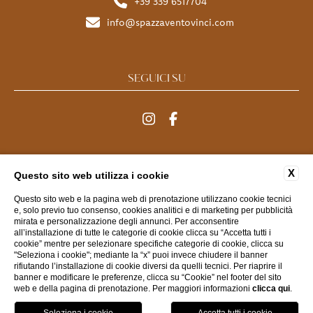
+39 339 6517704
info@spazzaventovinci.com
SEGUICI SU
MENU
X
Questo sito web utilizza i cookie
Questo sito web e la pagina web di prenotazione utilizzano cookie tecnici
FAQ
CONTATTI
DATI SOCIETARI
PRIVACY
e, solo previo tuo consenso, cookies analitici e di marketing per pubblicità
mirata e personalizzazione degli annunci. Per acconsentire
COOKIE
ACCESSIBILITÀ
all’installazione di tutte le categorie di cookie clicca su “Accetta tutti i
cookie” mentre per selezionare specifiche categorie di cookie, clicca su
"Seleziona i cookie"; mediante la “x” puoi invece chiudere il banner
rifiutando l’installazione di cookie diversi da quelli tecnici. Per riaprire il
WEBSITE BY BLASTNESS
banner e modificare le preferenze, clicca su “Cookie” nel footer del sito
web e della pagina di prenotazione. Per maggiori informazioni
clicca qui
.