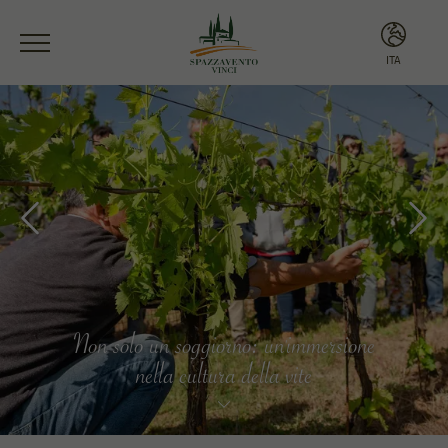
ITA
ITA
ENG
Non solo un soggiorno: un'immersione
nella cultura della vite