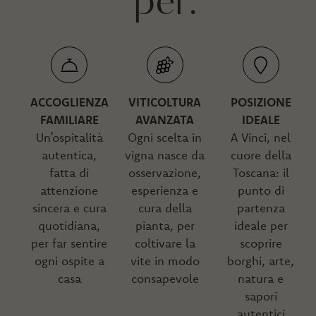
per:
ACCOGLIENZA
VITICOLTURA
POSIZIONE
FAMILIARE
AVANZATA
IDEALE
Un’ospitalità
Ogni scelta in
A Vinci, nel
autentica,
vigna nasce da
cuore della
fatta di
osservazione,
Toscana: il
attenzione
esperienza e
punto di
sincera e cura
cura della
partenza
quotidiana,
pianta, per
ideale per
per far sentire
coltivare la
scoprire
ogni ospite a
vite in modo
borghi, arte,
casa
consapevole
natura e
sapori
autentici